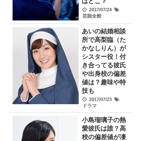
はどこ？
2017/07/24
芸能全般
あいの結婚相談
所で高梨臨（た
かなしりん）が
シスター役！付
き合ってる彼氏
や出身校の偏差
値は？趣味や特
技も
2017/07/23
ドラマ
小島瑠璃子の熱
愛彼氏は誰？高
校の偏差値が凄