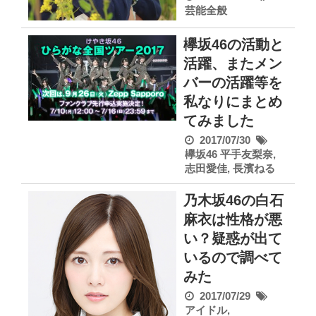
芸能全般
欅坂46の活動と
活躍、またメン
バーの活躍等を
私なりにまとめ
てみました
2017/07/30
欅坂46
平手友梨奈
,
志田愛佳
,
長濱ねる
乃木坂46の白石
麻衣は性格が悪
い？疑惑が出て
いるので調べて
みた
2017/07/29
アイドル
,