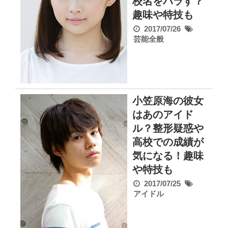
校名をバラす？
趣味や特技も
2017/07/26
芸能全般
小笠原海の彼女
はあのアイド
ル？整形疑惑や
高校での成績が
気になる！趣味
や特技も
2017/07/25
アイドル