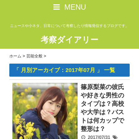
MENU
ニュースや小ネタ、日常について考察したり情報発信するブログです。
考察ダイアリー
ホーム
>
芸能全般
>
「 月別アーカイブ：2017年07月 」 一覧
篠原梨菜の彼氏
や好きな男性の
タイプは？高校
や大学は？バス
トは何カップで
整形は？
2017/07/31