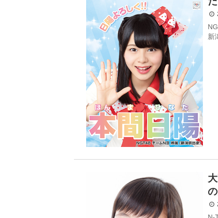
た
2
N
新
大
の
2
N