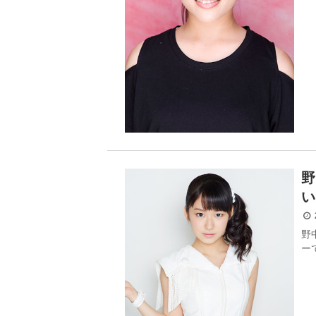
野
い
2
野
ー