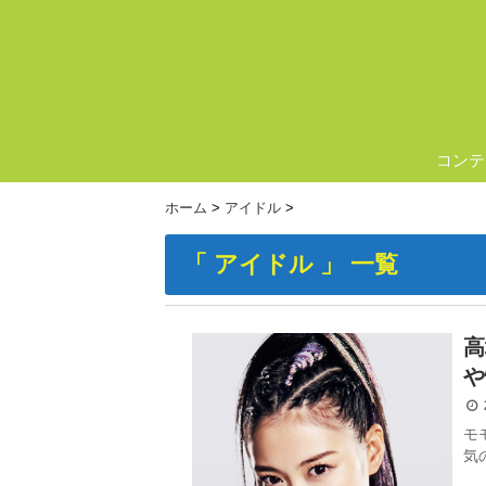
コンテ
ホーム
>
アイドル
>
「 アイドル 」 一覧
高
や
2
モ
気