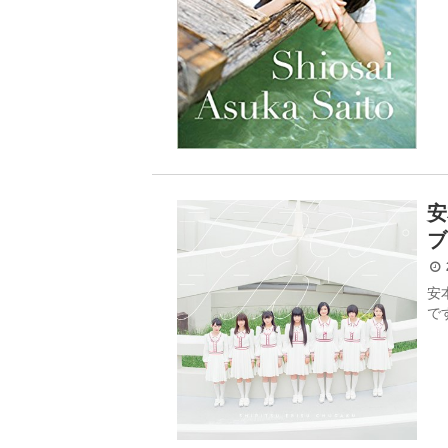
安
ブ
2
安
で