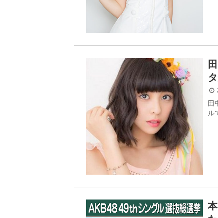
田
タ
2
田
ル
本