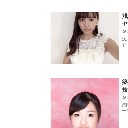
浅
ヤ
2
浅
す
築
技
2
築
ー