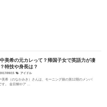
中美希の元カレって？帰国子女で英語力が凄
？特技や身長は？
017/09/15
アイドル
中美希（のなかみき）さんは、モーニング娘の第12期のメンバ
です。 金目鯛やア …