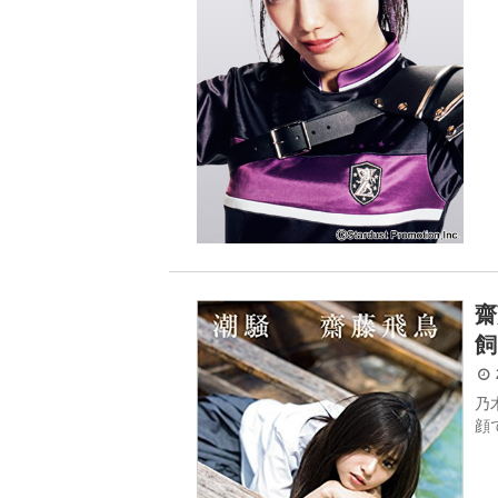
齋
飼
2
乃
顔