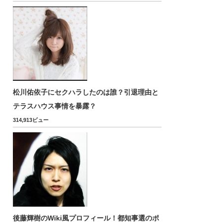
松川佑依子にセクハラしたのは誰？引退理由と
テラスハウス事情を暴露？
314,913ビュー
後藤輝樹のWiki風プロフィール！都知事選のポ