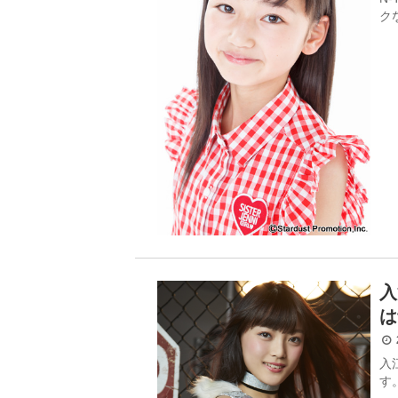
ク
入
は
2
入
す