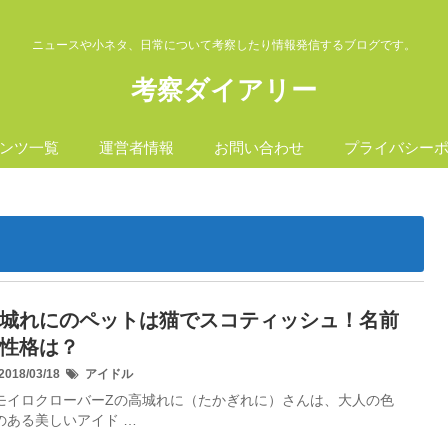
ニュースや小ネタ、日常について考察したり情報発信するブログです。
考察ダイアリー
ンツ一覧
運営者情報
お問い合わせ
プライバシー
城れにのペットは猫でスコティッシュ！名前
性格は？
018/03/18
アイドル
モイロクローバーZの高城れに（たかぎれに）さんは、大人の色
のある美しいアイド …