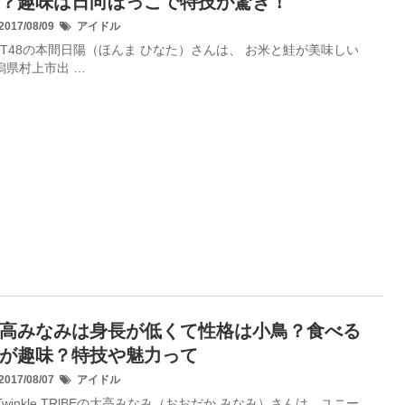
？趣味は日向ぼっこで特技が驚き！
017/08/09
アイドル
GT48の本間日陽（ほんま ひなた）さんは、 お米と鮭が美味しい
潟県村上市出 …
高みなみは身長が低くて性格は小鳥？食べる
が趣味？特技や魅力って
017/08/07
アイドル
-Twinkle TRlBEの大高みなみ（おおだか みなみ）さんは、ユニー