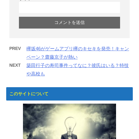
PREV
欅坂46がゲームアプリ欅のキセキを発売！キャン
ペーン？齋藤京子が熱い
NEXT
築田行子の寿司事件ってなに？彼氏はいる？特技
や高校も
このサイトについて