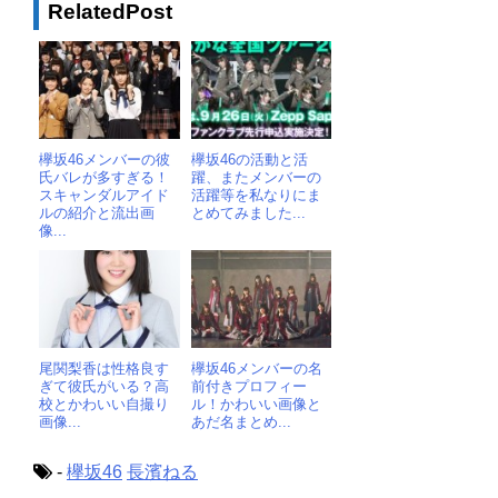
RelatedPost
欅坂46メンバーの彼
欅坂46の活動と活
氏バレが多すぎる！
躍、またメンバーの
スキャンダルアイド
活躍等を私なりにま
ルの紹介と流出画
とめてみました...
像...
尾関梨香は性格良す
欅坂46メンバーの名
ぎて彼氏がいる？高
前付きプロフィー
校とかわいい自撮り
ル！かわいい画像と
画像...
あだ名まとめ...
-
欅坂46
長濱ねる