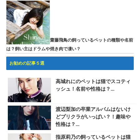
齋藤飛鳥の飼っているペットの種類や名前
は？飼い主はドラムや焼き肉で凄い？
お勧めの記事５選
高城れにのペットは猫でスコティ
ッシュ！名前や性格は？...
渡辺梨加の卒業アルバムはないけ
どプリクラがいっぱい？！趣味や
性格は？...
指原莉乃の飼っているペットは猫