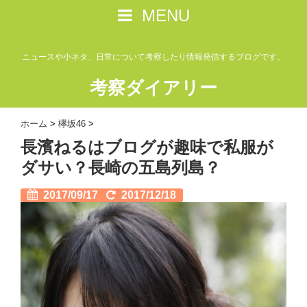
MENU
ニュースや小ネタ、日常について考察したり情報発信するブログです。
考察ダイアリー
ホーム
>
欅坂46
>
長濱ねるはブログが趣味で私服が
ダサい？長崎の五島列島？
2017/09/17
2017/12/18