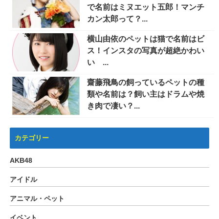
で名前はミヌエット五郎！マンチ
カン太郎って？...
横山由依のペットは猫で名前はビ
ス！インスタの写真が超絶かわい
い ...
齋藤飛鳥の飼っているペットの種
類や名前は？飼い主はドラムや焼
き肉で凄い？...
カテゴリー
AKB48
アイドル
アニマル・ペット
イベント