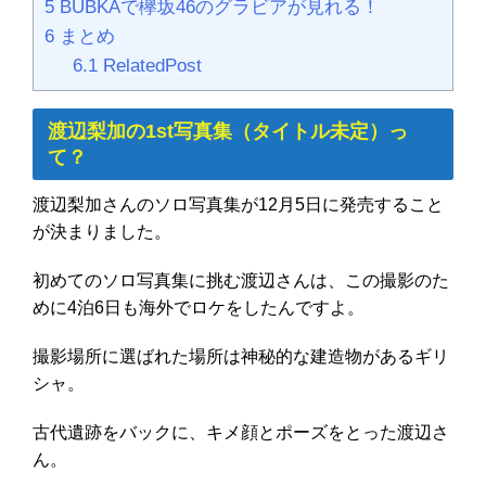
5
BUBKAで欅坂46のグラビアが見れる！
6
まとめ
6.1
RelatedPost
渡辺梨加の1st写真集（タイトル未定）っ
て？
渡辺梨加さんのソロ写真集が12月5日に発売すること
が決まりました。
初めてのソロ写真集に挑む渡辺さんは、この撮影のた
めに4泊6日も海外でロケをしたんですよ。
撮影場所に選ばれた場所は神秘的な建造物があるギリ
シャ。
古代遺跡をバックに、キメ顔とポーズをとった渡辺さ
ん。