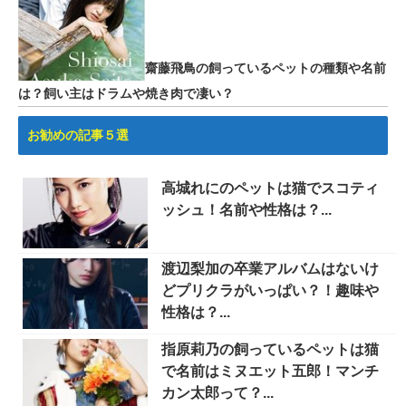
齋藤飛鳥の飼っているペットの種類や名前
は？飼い主はドラムや焼き肉で凄い？
お勧めの記事５選
高城れにのペットは猫でスコティ
ッシュ！名前や性格は？...
渡辺梨加の卒業アルバムはないけ
どプリクラがいっぱい？！趣味や
性格は？...
指原莉乃の飼っているペットは猫
で名前はミヌエット五郎！マンチ
カン太郎って？...