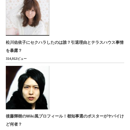
松川佑依子にセクハラしたのは誰？引退理由とテラスハウス事情
を暴露？
314,912ビュー
後藤輝樹のWiki風プロフィール！都知事選のポスターがヤバイけ
ど何者？