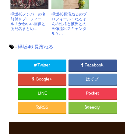
欅坂46メンバーの名
欅坂46長濱ねるのプ
前付きプロフィー
ロフィール！ねるそ
ル！かわいい画像と
んの性格と彼氏との
あだ名まとめ...
画像流出スキャンダ
ル？...
-
欅坂46
長濱ねる
Twitter
Facebook
Google+
はてブ
LINE
Pocket
RSS
feedly