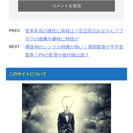
PREV
安本彩花の彼氏に高校は？足立区のお父さん？ブ
ログの画像や趣味に特技が
NEXT
欅坂46のシングル特典が熱い！尾関梨香や平手友
梨奈！PVの監督や振付師は誰？
このサイトについて