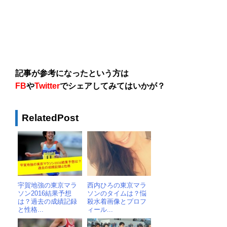
記事が参考になったという方は
FB
や
Twitter
でシェアしてみてはいかが？
RelatedPost
宇賀地強の東京マラ
西内ひろの東京マラ
ソン2016結果予想
ソンのタイムは？悩
は？過去の成績記録
殺水着画像とプロフ
と性格...
ィール...