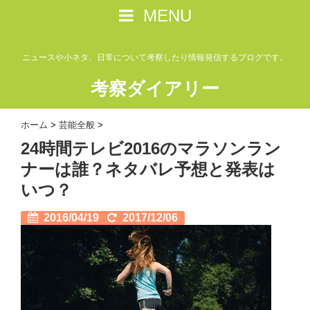
MENU
ニュースや小ネタ、日常について考察したり情報発信するブログです。
考察ダイアリー
ホーム
>
芸能全般
>
24時間テレビ2016のマラソンラン
ナーは誰？ネタバレ予想と発表は
いつ？
2016/04/19
2017/12/06