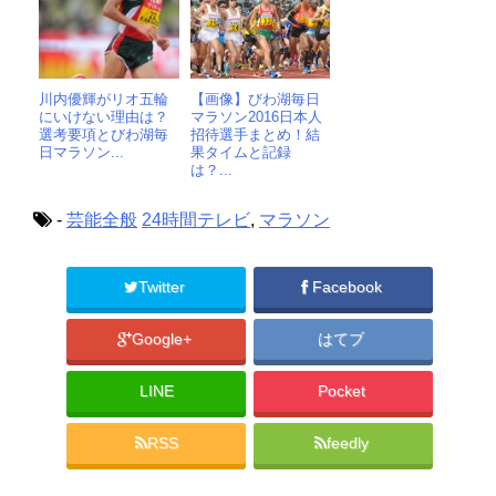
川内優輝がリオ五輪
【画像】びわ湖毎日
にいけない理由は？
マラソン2016日本人
選考要項とびわ湖毎
招待選手まとめ！結
日マラソン...
果タイムと記録
は？...
-
芸能全般
24時間テレビ
,
マラソン
Twitter
Facebook
Google+
はてブ
LINE
Pocket
RSS
feedly