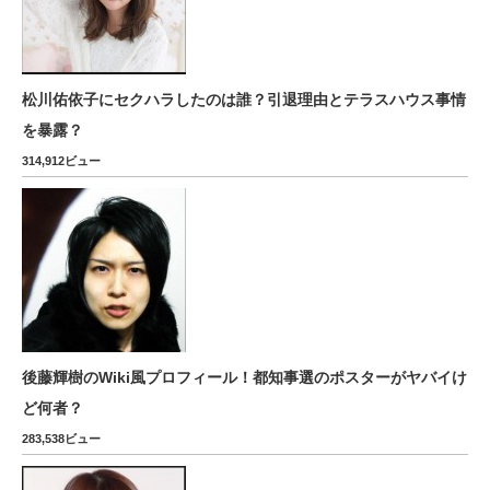
松川佑依子にセクハラしたのは誰？引退理由とテラスハウス事情
を暴露？
314,912ビュー
後藤輝樹のWiki風プロフィール！都知事選のポスターがヤバイけ
ど何者？
283,538ビュー