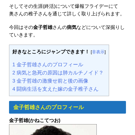
そしてその生涯(終活)について爆報フライデーにて
奥さんの稚子さんを通じて詳しく取り上げられます。
今回はその
金子哲雄
さんの
病気
などについて深掘りし
ていきます。
好きなところにジャンブできます！
[
非表示
]
1
金子哲雄さんのプロフィール
2
病気と急死の原因は肺カルチノイド？
3
金子哲雄の激痩せ前と後の画像
4
闘病生活を支えた嫁の金子稚子さん
金子哲雄さんのプロフィール
金子哲雄(かねこてつお)