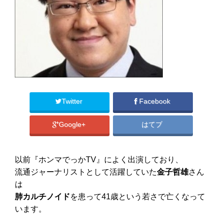
Twitter
Facebook
Google+
はてブ
以前『ホンマでっかTV』によく出演しており、
流通ジャーナリストとして活躍していた
金子哲雄
さん
は
肺カルチノイド
を患って41歳という若さで亡くなって
います。