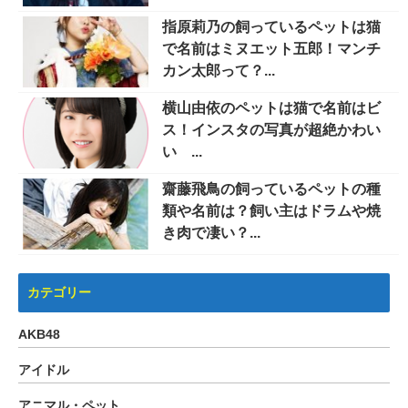
指原莉乃の飼っているペットは猫
で名前はミヌエット五郎！マンチ
カン太郎って？...
横山由依のペットは猫で名前はビ
ス！インスタの写真が超絶かわい
い ...
齋藤飛鳥の飼っているペットの種
類や名前は？飼い主はドラムや焼
き肉で凄い？...
カテゴリー
AKB48
アイドル
アニマル・ペット