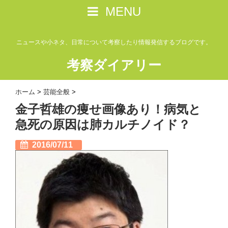
MENU
ニュースや小ネタ、日常について考察したり情報発信するブログです。
考察ダイアリー
ホーム
>
芸能全般
>
金子哲雄の痩せ画像あり！病気と
急死の原因は肺カルチノイド？
2016/07/11