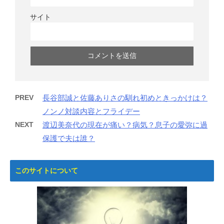
サイト
PREV
長谷部誠と佐藤ありさの馴れ初めときっかけは？
ノンノ対談内容とフライデー
NEXT
渡辺美奈代の現在が痛い？病気？息子の愛弥に過
保護で夫は誰？
このサイトについて