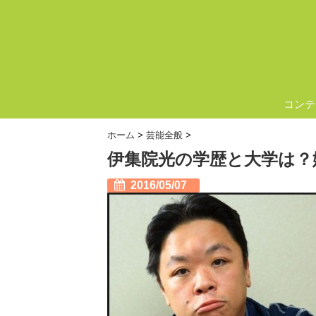
コンテ
ホーム
>
芸能全般
>
伊集院光の学歴と大学は？
2016/05/07