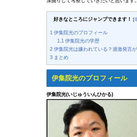
深掘りして考察していきたいと思います
好きなところにジャンブできます！
[
1
伊集院光のプロフィール
1.1
伊集院光の学歴
2
伊集院光は嫌われている？過激発言が
3
まとめ
伊集院光のプロフィール
伊集院光(いじゅういんひかる)