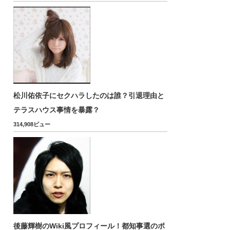
松川佑依子にセクハラしたのは誰？引退理由と
テラスハウス事情を暴露？
314,908ビュー
後藤輝樹のWiki風プロフィール！都知事選のポ