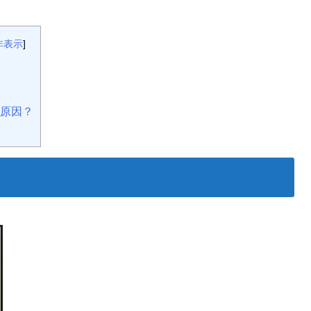
。
非表示
]
原因？