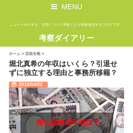
MENU
ニュースや小ネタ、日常について考察したり情報発信するブログです。
考察ダイアリー
ホーム
>
芸能全般
>
堀北真希の年収はいくら？引退せ
ずに独立する理由と事務所移籍？
2016/04/02