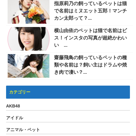
指原莉乃の飼っているペットは猫
で名前はミヌエット五郎！マンチ
カン太郎って？...
横山由依のペットは猫で名前はビ
ス！インスタの写真が超絶かわい
い ...
齋藤飛鳥の飼っているペットの種
類や名前は？飼い主はドラムや焼
き肉で凄い？...
カテゴリー
AKB48
アイドル
アニマル・ペット