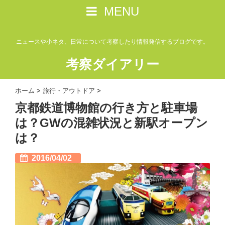
MENU
ニュースや小ネタ、日常について考察したり情報発信するブログです。
考察ダイアリー
ホーム
>
旅行・アウトドア
>
京都鉄道博物館の行き方と駐車場
は？GWの混雑状況と新駅オープン
は？
2016/04/02