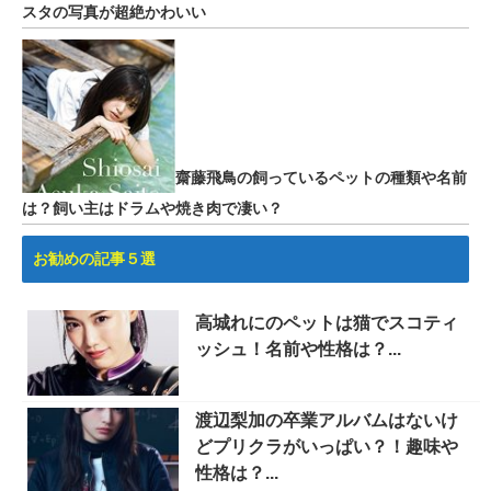
スタの写真が超絶かわいい
齋藤飛鳥の飼っているペットの種類や名前
は？飼い主はドラムや焼き肉で凄い？
お勧めの記事５選
高城れにのペットは猫でスコティ
ッシュ！名前や性格は？...
渡辺梨加の卒業アルバムはないけ
どプリクラがいっぱい？！趣味や
性格は？...