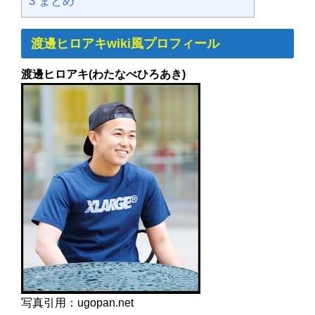
3
まとめ
渡邊ヒロアキwiki風プロフィール
渡邊ヒロアキ(わたなべひろあき)
写真引用：ugopan.net