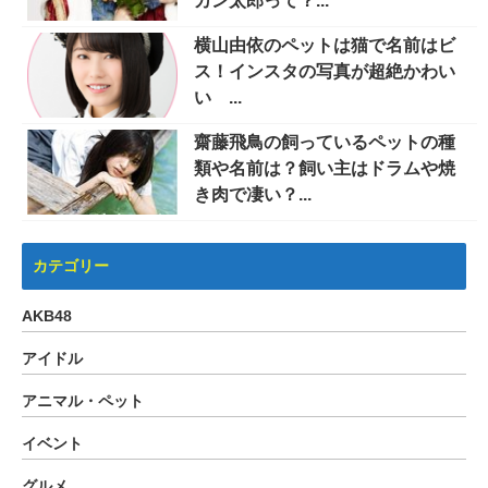
カン太郎って？...
横山由依のペットは猫で名前はビ
ス！インスタの写真が超絶かわい
い ...
齋藤飛鳥の飼っているペットの種
類や名前は？飼い主はドラムや焼
き肉で凄い？...
カテゴリー
AKB48
アイドル
アニマル・ペット
イベント
グルメ