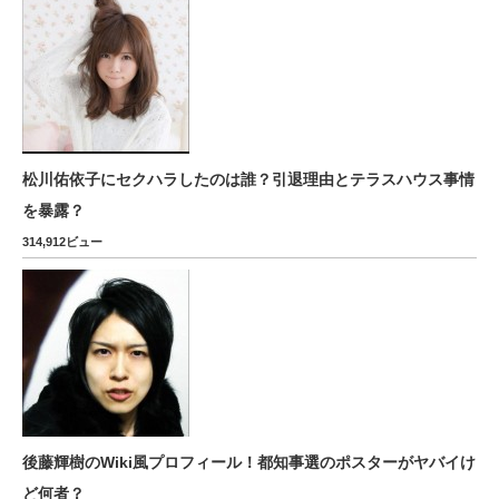
松川佑依子にセクハラしたのは誰？引退理由とテラスハウス事情
を暴露？
314,912ビュー
後藤輝樹のWiki風プロフィール！都知事選のポスターがヤバイけ
ど何者？