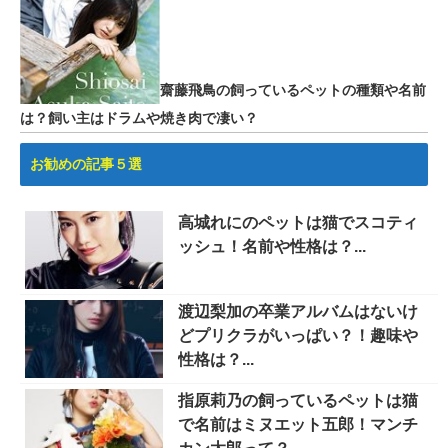
齋藤飛鳥の飼っているペットの種類や名前
は？飼い主はドラムや焼き肉で凄い？
お勧めの記事５選
高城れにのペットは猫でスコティ
ッシュ！名前や性格は？...
渡辺梨加の卒業アルバムはないけ
どプリクラがいっぱい？！趣味や
性格は？...
指原莉乃の飼っているペットは猫
で名前はミヌエット五郎！マンチ