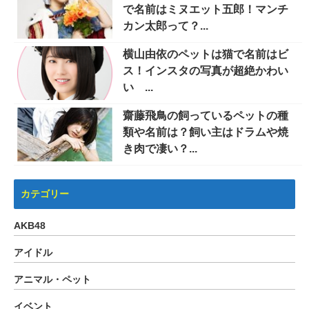
で名前はミヌエット五郎！マンチ
カン太郎って？...
横山由依のペットは猫で名前はビ
ス！インスタの写真が超絶かわい
い ...
齋藤飛鳥の飼っているペットの種
類や名前は？飼い主はドラムや焼
き肉で凄い？...
カテゴリー
AKB48
アイドル
アニマル・ペット
イベント