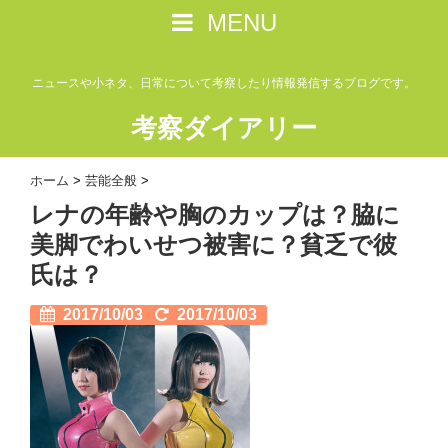
MENU
ニュースや小ネタ、日常について考察したり情報発信するブログです。
考察ダイアリー
ホーム
>
芸能全般
>
レナの年齢や胸のカップは？脇に
美脚でわいせつ被害に？貧乏で彼
氏は？
2017/10/03
2017/10/03