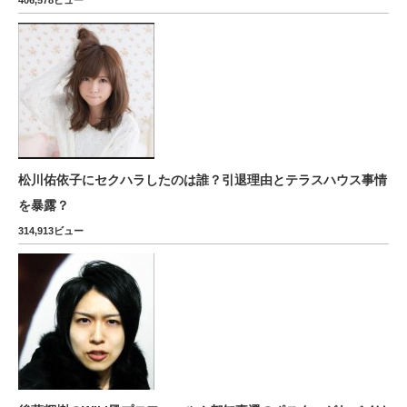
406,578ビュー
松川佑依子にセクハラしたのは誰？引退理由とテラスハウス事情
を暴露？
314,913ビュー