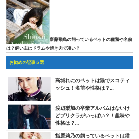
齋藤飛鳥の飼っているペットの種類や名前
は？飼い主はドラムや焼き肉で凄い？
お勧めの記事５選
高城れにのペットは猫でスコティ
ッシュ！名前や性格は？...
渡辺梨加の卒業アルバムはないけ
どプリクラがいっぱい？！趣味や
性格は？...
指原莉乃の飼っているペットは猫