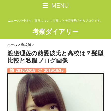
MENU
ニュースや小ネタ、日常について考察したり情報発信するブログです。
考察ダイアリー
ホーム
>
欅坂46
>
渡邉理佐の熱愛彼氏と高校は？髪型
比較と私服ブログ画像
2016/03/19
2016/10/15