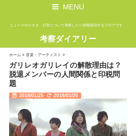
MENU
ニュースや小ネタ、日常について考察したり情報発信するブログです。
考察ダイアリー
ホーム
>
音楽・アーティスト
>
ガリレオガリレイの解散理由は？
脱退メンバーの人間関係と印税問
題
2016/01/25
2016/01/26