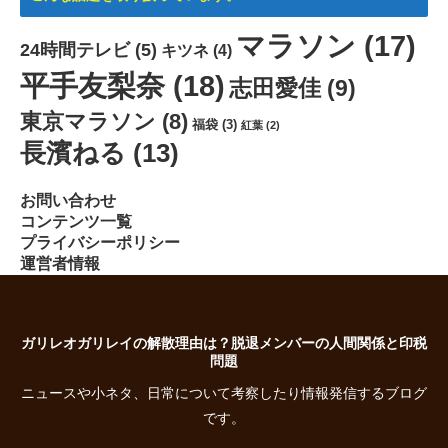
マラソン
(17)
24時間テレビ
(5)
キツネ
(4)
平手友梨奈
(18)
志田愛佳
(9)
東京マラソン
(8)
福袋
(3)
紅葉
(2)
長濱ねる
(13)
お問い合わせ
コンテンツ一覧
プライバシーポリシー
運営者情報
ガリレオガリレイの解散理由は？脱退メンバーの人間関係と印税
問題
ニュースや小ネタ、日常について考察したり情報発信するブログ
です。