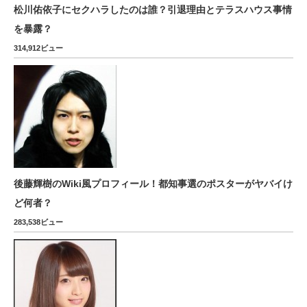
松川佑依子にセクハラしたのは誰？引退理由とテラスハウス事情
を暴露？
314,912ビュー
後藤輝樹のWiki風プロフィール！都知事選のポスターがヤバイけ
ど何者？
283,538ビュー