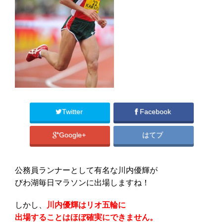
Twitter
Facebook
Google+
はてブ
公務員ランナーとして有名な川内優輝が
びわ湖毎日マラソンに出場しますね！
しかし、
川内優輝はリオ五輪に
出場することはほぼ確実にできません。