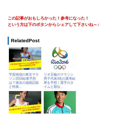
この記事がおもしろかった！参考になった！
という方は下のボタンからシェアして下さいね～♪
RelatedPost
宇賀地強の東京マラ
リオ五輪のマラソン
ソン2016結果予想
男子代表3名の選考結
は？過去の成績記録
果を予想！選手のタ
と性格...
イムと順位...