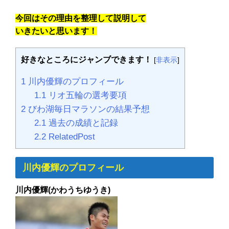
今回はその理由を整理して説明して
いきたいと思います！
好きなところにジャンブできます！
[
非表示
]
1
川内優輝のプロフィール
1.1
リオ五輪の選考要項
2
びわ湖毎日マラソンの結果予想
2.1
過去の成績と記録
2.2
RelatedPost
川内優輝のプロフィール
川内優輝(かわうちゆうき)