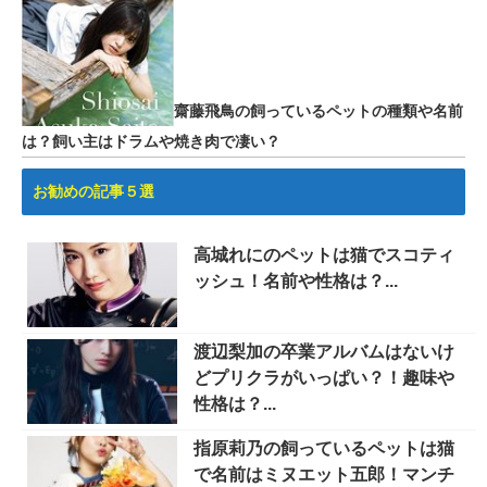
齋藤飛鳥の飼っているペットの種類や名前
は？飼い主はドラムや焼き肉で凄い？
お勧めの記事５選
高城れにのペットは猫でスコティ
ッシュ！名前や性格は？...
渡辺梨加の卒業アルバムはないけ
どプリクラがいっぱい？！趣味や
性格は？...
指原莉乃の飼っているペットは猫
で名前はミヌエット五郎！マンチ