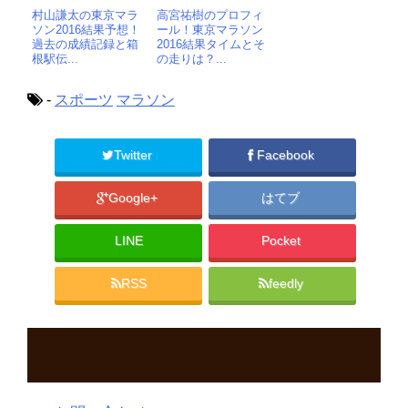
村山謙太の東京マラ
高宮祐樹のプロフィ
ソン2016結果予想！
ール！東京マラソン
過去の成績記録と箱
2016結果タイムとそ
根駅伝...
の走りは？...
-
スポーツ
マラソン
Twitter
Facebook
Google+
はてブ
LINE
Pocket
RSS
feedly