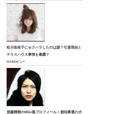
松川佑依子にセクハラしたのは誰？引退理由と
テラスハウス事情を暴露？
314,913ビュー
後藤輝樹のWiki風プロフィール！都知事選のポ