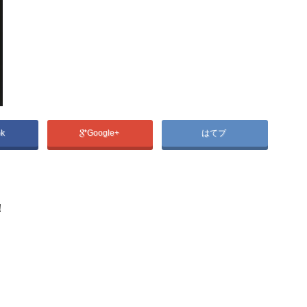
ok
Google+
はてブ
！