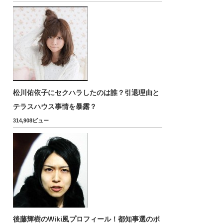
松川佑依子にセクハラしたのは誰？引退理由と
テラスハウス事情を暴露？
314,908ビュー
後藤輝樹のWiki風プロフィール！都知事選のポ