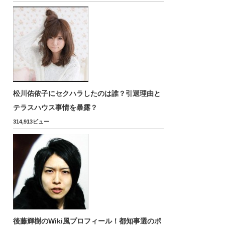
松川佑依子にセクハラしたのは誰？引退理由と
テラスハウス事情を暴露？
314,913ビュー
後藤輝樹のWiki風プロフィール！都知事選のポ