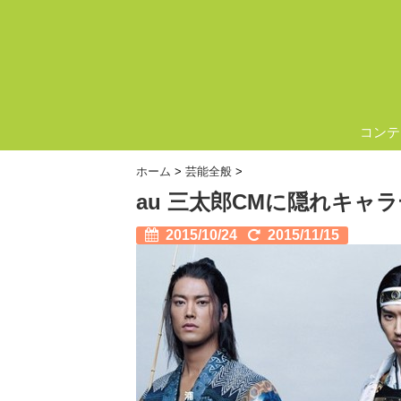
コンテ
ホーム
>
芸能全般
>
au 三太郎CMに隠れキャラ
2015/10/24
2015/11/15