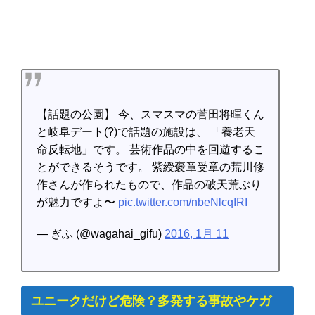
【話題の公園】 今、スマスマの菅田将暉くん
と岐阜デート(?)で話題の施設は、 「養老天
命反転地」です。 芸術作品の中を回遊するこ
とができるそうです。 紫綬褒章受章の荒川修
作さんが作られたもので、作品の破天荒ぶり
が魅力ですよ〜
pic.twitter.com/nbeNlcqIRI
— ぎふ (@wagahai_gifu)
2016, 1月 11
ユニークだけど危険？多発する事故やケガ