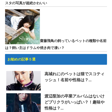
スタの写真が超絶かわいい
齋藤飛鳥の飼っているペットの種類や名前
は？飼い主はドラムや焼き肉で凄い？
お勧めの記事５選
高城れにのペットは猫でスコティ
ッシュ！名前や性格は？...
渡辺梨加の卒業アルバムはないけ
どプリクラがいっぱい？！趣味や
性格は？...