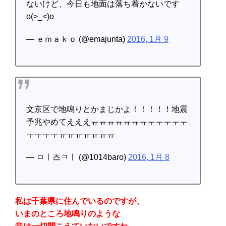
ないけど、今日も地面は落ち着かないです
o(>_<)o
— ｅｍａｋｏ (@emajunta)
2016, 1月 9
文京区で地鳴りとかまじかよ！！！！！地震
予兆やめてえええㅠㅠㅠㅠㅠㅠㅠㅜㅜㅜㅜㅜ
ㅜㅜㅜㅜㅠㅠㅠㅠㅠㅠㅠ
— ㅁㅣ즈ㅋㅣ (@1014baro)
2016, 1月 8
私は千葉県に住んでいるのですが、
いまのところ地鳴りのような