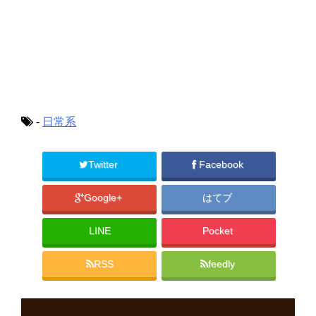
-
日常系
Twitter
Facebook
Google+
はてブ
LINE
Pocket
RSS
feedly