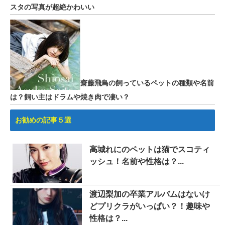
スタの写真が超絶かわいい
齋藤飛鳥の飼っているペットの種類や名前
は？飼い主はドラムや焼き肉で凄い？
お勧めの記事５選
高城れにのペットは猫でスコティ
ッシュ！名前や性格は？...
渡辺梨加の卒業アルバムはないけ
どプリクラがいっぱい？！趣味や
性格は？...