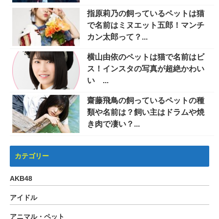
指原莉乃の飼っているペットは猫
で名前はミヌエット五郎！マンチ
カン太郎って？...
横山由依のペットは猫で名前はビ
ス！インスタの写真が超絶かわい
い ...
齋藤飛鳥の飼っているペットの種
類や名前は？飼い主はドラムや焼
き肉で凄い？...
カテゴリー
AKB48
アイドル
アニマル・ペット