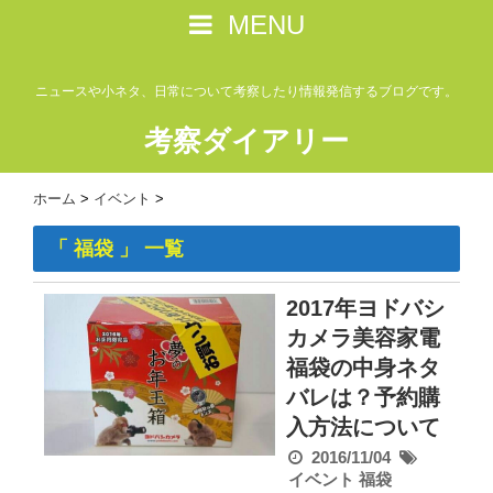
MENU
ニュースや小ネタ、日常について考察したり情報発信するブログです。
考察ダイアリー
ホーム
>
イベント
>
「 福袋 」 一覧
2017年ヨドバシ
カメラ美容家電
福袋の中身ネタ
バレは？予約購
入方法について
2016/11/04
イベント
福袋